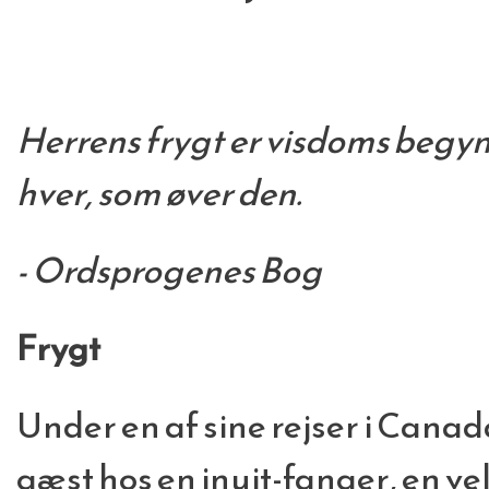
Herrens frygt er visdoms begyn
hver, som øver den.
- Ordsprogenes Bog
Frygt
Under en af sine rejser i Can
gæst hos en inuit-fanger, en 