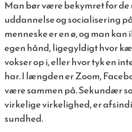
Man bør være bekymret for de u
uddannelse og socialisering på
menneske er en ø, og man kan i
egen hånd, ligegyldigt hvor kæ
vokser op i, eller hvor tyk en 
har. I længden er Zoom, Facebo
være sammen på. Sekundær soci
virkelige virkelighed, er afsind
sundhed.