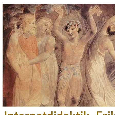
Gå t
hov