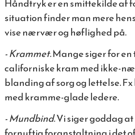
Håndtryk er en smittekilde af f
situation finder man mere he
vise nærvær og høflighed på.
- Krammet.
Mange siger for en 
californiske kram med ikke-n
blanding af sorg og lettelse.
med kramme-glade ledere.
- Mundbind.
Vi siger goddag a
fornuftig foranstaltning i det 