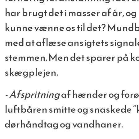
har brugt det i masser af år, og 
kunne vænne os til det? Mundb
med at aflæse ansigtets signal
stemmen. Men det sparer på k
skægplejen.
- Afspritning
af hænder og for
luftbåren smitte og snaskede “
dørhåndtag og vandhaner.