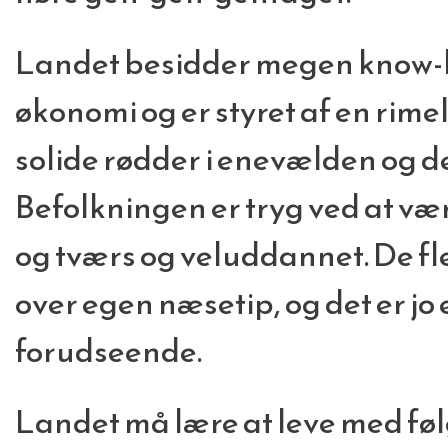
Landet besidder megen know-h
økonomi og er styret af en rime
solide rødder i enevælden og de
Befolkningen er tryg ved at vær
og tværs og veluddannet. De fle
over egen næsetip, og det er jo 
forudseende.
Landet må lære at leve med føl