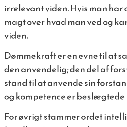
irrelevant viden. Hvis man ha
magt over hvad man ved og kan
viden.
Dømmekraft er en evne til at sa
den anvendelig; den del af fors
stand til at anvende sin forsta
og kompetence er beslægtede 
For øvrigt stammer ordet intell