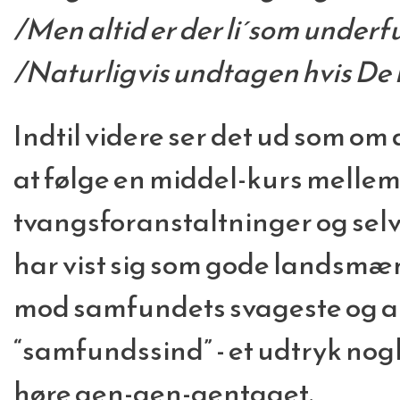
/Men altid er der li´som underfun
/Naturligvis undtagen hvis De 
Indtil videre ser det ud som o
at følge en middel-kurs mellem
tvangsforanstaltninger og selv
har vist sig som gode landsmæ
mod samfundets svageste og alt 
“samfundssind” - et udtryk nogle
høre gen-gen-gentaget.