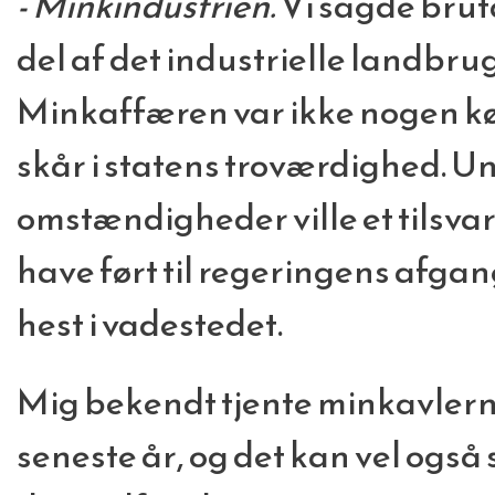
- Minkindustrien.
Vi sagde bruta
del af det industrielle landbru
Minkaffæren var ikke nogen køn
skår i statens troværdighed. U
omstændigheder ville et tilsv
have ført til regeringens afgan
hest i vadestedet.
Mig bekendt tjente minkavler
seneste år, og det kan vel også 