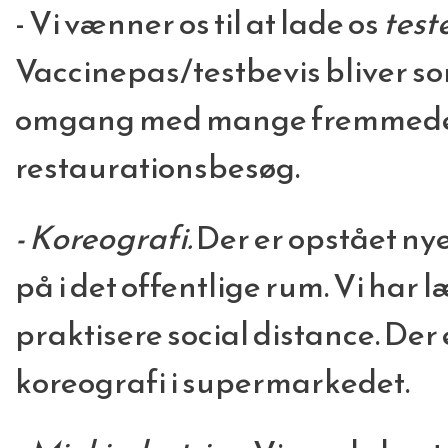
- Vi vænner os til at lade os
test
Vaccinepas/testbevis bliver so
omgang med mange fremmede,
restaurationsbesøg.
- Koreografi.
Der er opstået ny
på i det offentlige rum. Vi har l
praktisere social distance. Der
koreografi i supermarkedet.