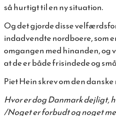
så hurtigt til en ny situation.
Og det gjorde disse velfærdsfo
indadvendte nordboere, som er
omgangen med hinanden, og vist
at de er både frisindede og sm
Piet Hein skrev om den danske
Hvor er dog Danmark dejligt, he
/Noget er forbudt og noget me