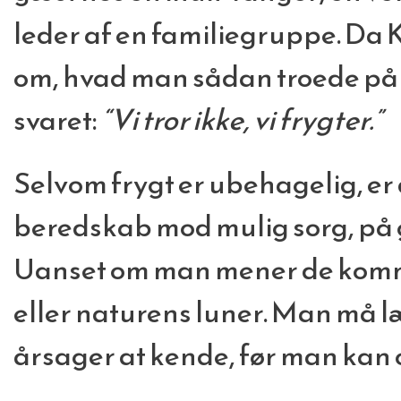
leder af en familiegruppe. Da
om, hvad man sådan troede på he
svaret:
“Vi tror ikke, vi frygter.”
Selvom frygt er ubehagelig, er 
beredskab mod mulig sorg, på 
Uanset om man mener de komm
eller naturens luner. Man må l
årsager at kende, før man kan 