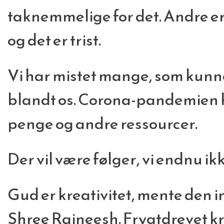
taknemmelige for det. Andre er
og det er trist.
Vi har mistet mange, som kunn
blandt os. Corona-pandemien ha
penge og andre ressourcer.
Der vil være følger, vi endnu i
Gud er kreativitet, mente den
Shree Rajneesh. Frygtdrevet kre