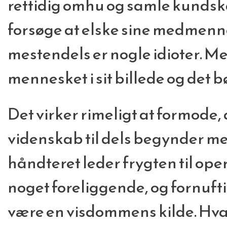
rettidig omhu og samle kundsk
forsøge at elske sine medmenn
mestendels er nogle idioter. 
mennesket i sit billede og det b
Det virker rimeligt at formode, 
videnskab til dels begynder med
håndteret leder frygten til oper
noget foreliggende, og fornuft
være en visdommens kilde. Hvad