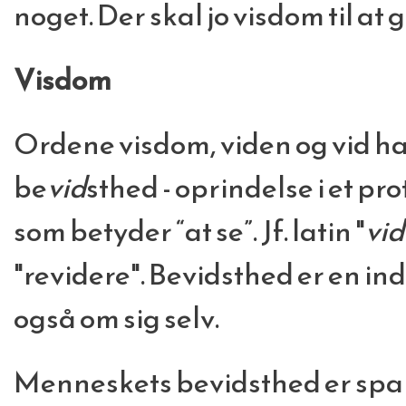
noget. Der skal jo visdom til a
Visdom
Ordene visdom, viden og vid ha
be
vid
sthed - oprindelse i et p
som betyder “at se”. Jf. latin "
vid
"revidere". Bevidsthed er en inds
også om sig selv.
Menneskets bevidsthed er spaltet