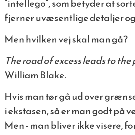
“intellego”, som betyder at sor
fjerner uvæsentlige detaljer og 
Men hvilken vej skal man gå?
The road of excess leads to the
William Blake.
Hvis man tør gå ud over grænser
i ekstasen, så er man godt på v
Men - man bliver ikke visere, fo