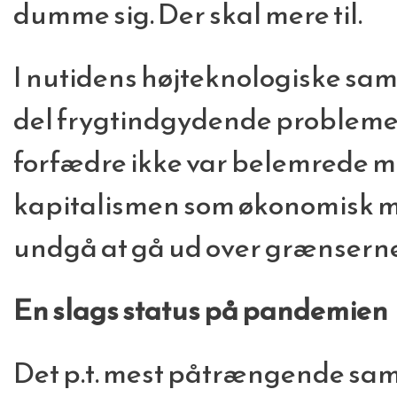
dumme sig. Der skal mere til.
I nutidens højteknologiske samf
del frygtindgydende problemer
forfædre ikke var belemrede med
kapitalismen som økonomisk mo
undgå at gå ud over grænsern
En slags status på pandemien
Det p.t. mest påtrængende sa