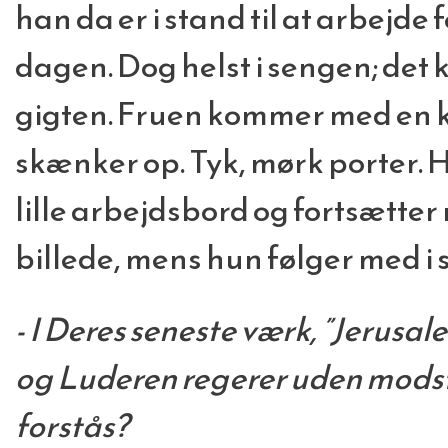
han da er i stand til at arbejde
dagen. Dog helst i sengen; det k
gigten. Fruen kommer med en 
skænker op. Tyk, mørk porter. H
lille arbejdsbord og fortsætte
billede, mens hun følger med i
- I Deres seneste værk, ”Jerusal
og Luderen regerer uden modst
forstås?