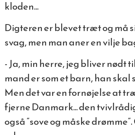
kloden...
Digteren er blevet træt og må s
svag, men man aner en vilje ba
- Ja, min herre, jeg bliver nødt 
mand er som et barn, han skal s
Men det var en fornøjelse at tr
fjerne Danmark... den tvivlrådi
også ”sove og måske drømme”. 