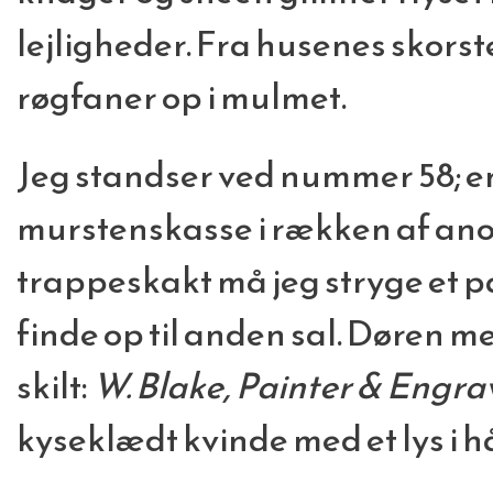
lejligheder. Fra husenes skors
røgfaner op i mulmet.
Jeg standser ved nummer 58; e
murstenskasse i rækken af ano
trappeskakt må jeg stryge et p
finde op til anden sal. Døren
skilt:
W. Blake, Painter & Engra
kyseklædt kvinde med et lys i 