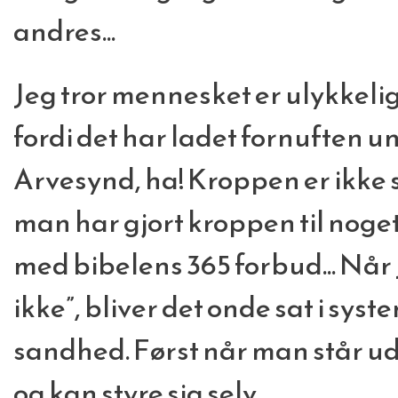
andres...
Jeg tror mennesket er ulykkelig
fordi det har ladet fornuften u
Arvesynd, ha! Kroppen er ikke 
man har gjort kroppen til noget
med bibelens 365 forbud... Når
ikke”, bliver det onde sat i syst
sandhed. Først når man står ud
og kan styre sig selv.