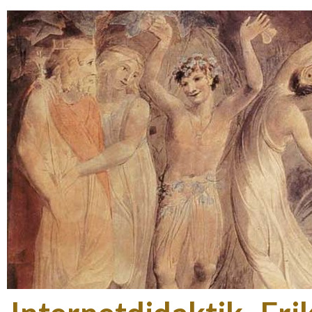
Gå t
hov