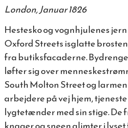
London, Januar 1826
Hestesko og vognhjulenes jernr
Oxford Streets isglatte brosten
fra butiksfacaderne. Bydreng
løfter sig over menneskestrømm
South Molton Street og larmen 
arbejdere på vej hjem, tjenest
lygtetænder med sin stige. De 
knager og sneen glimter i lyset