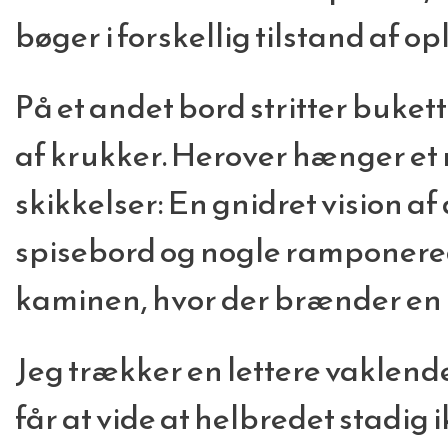
bøger i forskellig tilstand af op
På et andet bord stritter buket
af krukker. Herover hænger et 
skikkelser: En gnidret vision 
spisebord og nogle ramponered
kaminen, hvor der brænder en li
Jeg trækker en lettere vaklende
får at vide at helbredet stadig 