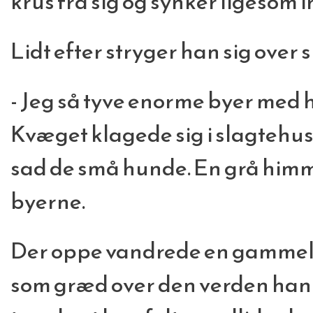
krus fra sig og synker ligesom ind
Lidt efter stryger han sig over
- Jeg så tyve enorme byer med h
Kvæget klagede sig i slagtehu
sad de små hunde. En grå himm
byerne.
Der oppe vandrede en gammel
som græd over den verden han 