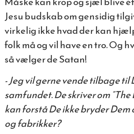
Måske kan krop og sjæl blive ét ig
Jesu budskab om gensidig tilgiv
virkelig ikke hvad der kan hjælp
folk må og vil have en tro. Og h
så vælger de Satan!
- Jeg vil gerne vende tilbage ti
samfundet. De skriver om ”The D
kan forstå De ikke bryder De
og fabrikker?