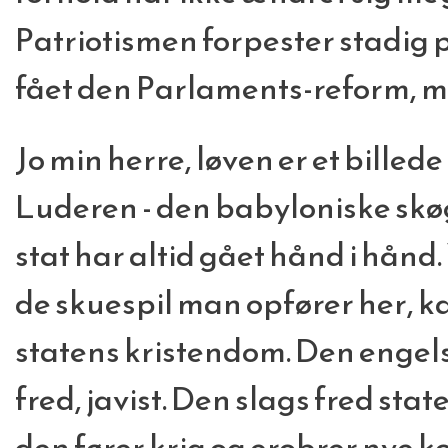
Patriotismen forpester stadig p
fået den Parlaments-reform, m
Jo min herre, løven er et billed
Luderen - den babyloniske skøge
stat har altid gået hånd i hånd.
de skuespil man opfører her, ka
statens kristendom. Den engels
fred, javist. Den slags fred stat
den fører krig og erobrer nye kol