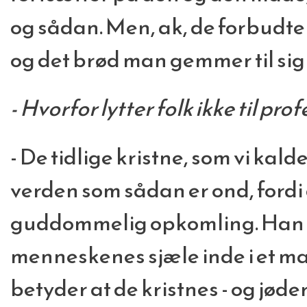
og sådan. Men, ak, de forbudte
og det brød man gemmer til sig 
- Hvorfor lytter folk ikke til pro
- De tidlige kristne, som vi kal
verden som sådan er ond, fordi 
guddommelig opkomling. Han 
menneskenes sjæle inde i et ma
betyder at de kristnes - og jøde