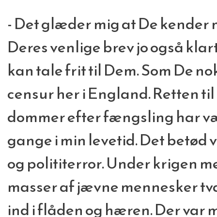
- Det glæder mig at De kender 
Deres venlige brev jo også klart
kan tale frit til Dem. Som De nok
censur her i England. Retten til a
dommer efter fængsling har vær
gange i min levetid. Det betød 
og polititerror. Under krigen 
masser af jævne mennesker tva
ind i flåden og hæren. Der var