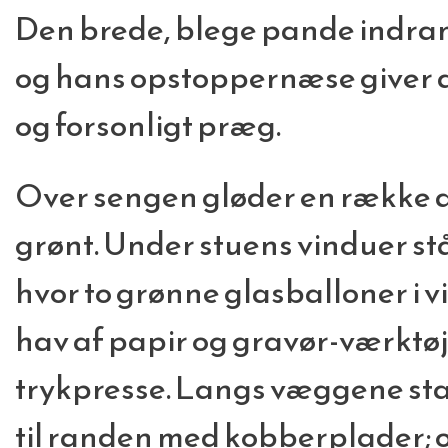
Den brede, blege pande indram
og hans opstoppernæse giver a
og forsonligt præg.
Over sengen gløder en række akv
grønt. Under stuens vinduer st
hvor to grønne glasballoner i v
hav af papir og gravør-værktøj. I
trykpresse. Langs væggene sta
til randen med kobberplader;