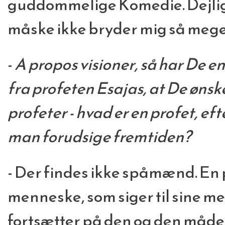
guddommelige Komedie. Dejlig
måske ikke bryder mig så meget
-
A propos visioner, så har De e
fra profeten Esajas, at De ønsk
profeter - hvad er en profet, e
man forudsige fremtiden?
- Der findes ikke spåmænd. En p
menneske, som siger til sine m
fortsætter på den og den måde,