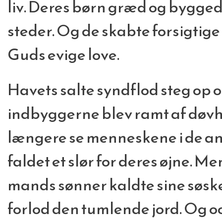
liv. Deres børn græd og bygged
steder. Og de skabte forsigtige
Guds evige love.
Havets salte syndflod steg op
indbyggerne blev ramt af døvh
længere se menneskene i de and
faldet et slør for deres øjne. M
mands sønner kaldte sine søs
forlod den tumlende jord. Og o