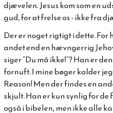
djævelen. Jesus kom som en ud
gud, for at frelse os - ikke fra 
Der er noget rigtigt i dette. For
andet end en hævngerrig Jeho
siger ”Du må ikke!”? Han er de
fornuft. I mine bøger kalder je
Reason! Men der findes en and
skjult. Han er kun synlig for de
også i bibelen, men ikke alle ka