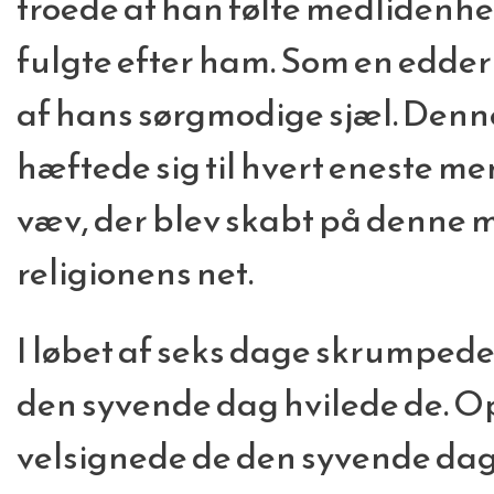
troede at han følte medlidenh
fulgte efter ham. Som en edder
af hans sørgmodige sjæl. Denn
hæftede sig til hvert eneste m
væv, der blev skabt på denne 
religionens net.
I løbet af seks dage skrumpede 
den syvende dag hvilede de. Op
velsignede de den syvende dag