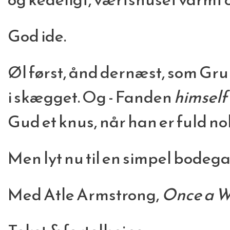
God ide.
Øl først, ånd dernæst, som Gr
i skægget. Og - Fanden
himself
Gud et knus, når han er fuld nok
Men lyt nu til en simpel bodeg
Med Atle Armstrong,
Once a W