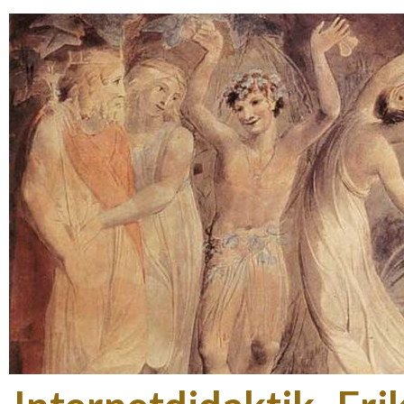
Gå t
hov