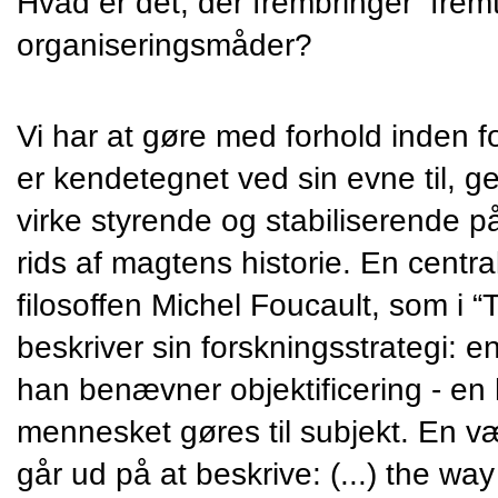
Hvad er det, der frembringer  fremt
organiseringsmåder?
Vi har at gøre med forhold inden fo
er kendetegnet ved sin evne til, 
virke styrende og stabiliserende på
rids af magtens historie. En central 
filosoffen Michel Foucault, som i “
beskriver sin forskningsstrategi: e
han benævner objektificering - en 
mennesket gøres til subjekt. En væs
går ud på at beskrive: (...) the wa