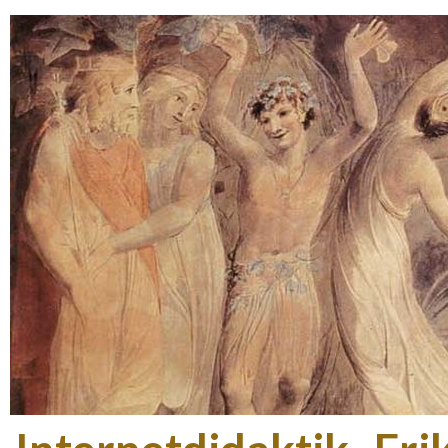
Gå t
hov