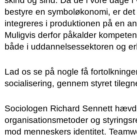
skind og sind. Da de i vore dage i
bestyre en symboløkonomi, er det 
integreres i produktionen på en an
Muligvis derfor påkalder kompetenc
både i uddannelsessektoren og erh
Lad os se på nogle få fortolkninge
socialisering, gennem styret tileg
Sociologen Richard Sennett hævde
organisationsmetoder og styringsre
mod menneskers identitet. Teamwor